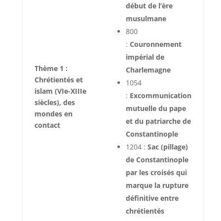
début de l’ère
musulmane
800
:
Couronnement
impérial de
Thème 1 :
Charlemagne
Chrétientés et
1054
islam (VIe-XIIIe
:
Excommunication
siècles), des
mutuelle du pape
mondes en
et du patriarche de
contact
Constantinople
1204 :
Sac (pillage)
de Constantinople
par les croisés qui
marque la rupture
définitive entre
chrétientés