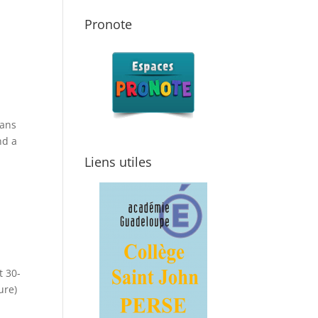
Pronote
dans
nd a
Liens utiles
t 30-
ure)