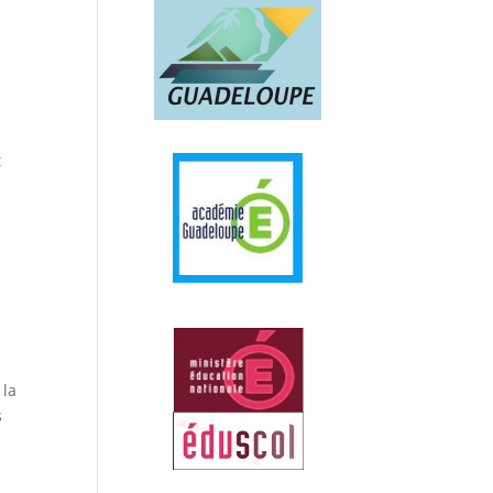
t
 la
s