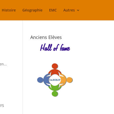
Histoire
Géographie
EMC
Autres
Anciens Elèves
en...
IFS
n