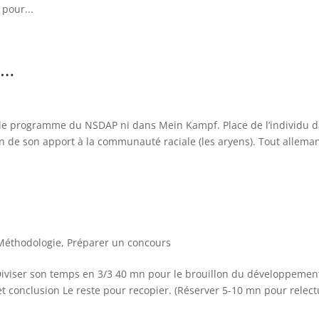
pour...
N…
 le programme du NSDAP ni dans Mein Kampf. Place de l’individu 
ion de son apport à la communauté raciale (les aryens). Tout allema
Méthodologie
,
Préparer un concours
iser son temps en 3/3 40 mn pour le brouillon du développemen
t conclusion Le reste pour recopier. (Réserver 5-10 mn pour relect