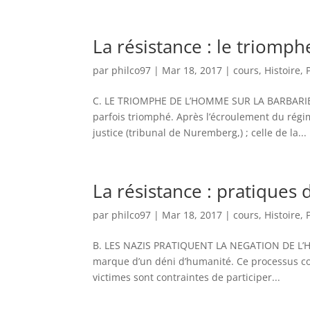
La résistance : le triomp
par
philco97
|
Mar 18, 2017
|
cours
,
Histoire
,
C. LE TRIOMPHE DE L’HOMME SUR LA BARBARIE A
parfois triomphé. Après l’écroulement du régim
justice (tribunal de Nuremberg,) ; celle de la...
La résistance : pratiques
par
philco97
|
Mar 18, 2017
|
cours
,
Histoire
,
B. LES NAZIS PRATIQUENT LA NEGATION DE L’HOMM
marque d’un déni d’humanité. Ce processus con
victimes sont contraintes de participer...